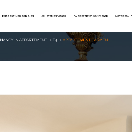
FAIRE ESTIMER SON BIEN
ACHETER EN VIAGER
FAIRE ESTIMER SON VIAGER
NOTRE EQUI
Voir les
1
annonces
 NANCY
APPARTEMENT
T4
APPARTEMENT CARMEN
imer
1
LOCALISATION
BUDGET
doeuvre-lès-Nancy
4 Pièces