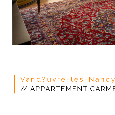
Vand?uvre-lès-Nancy
// APPARTEMENT CARME