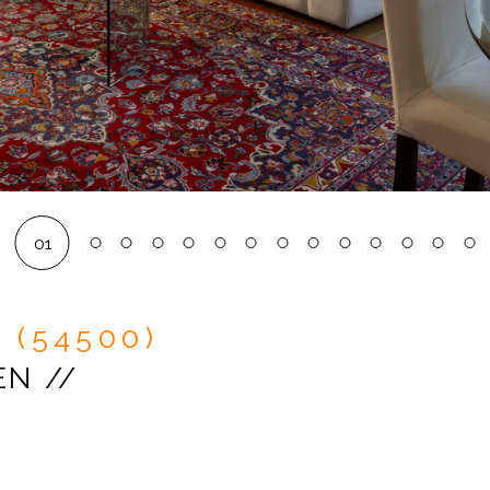
01
 (54500)
N //