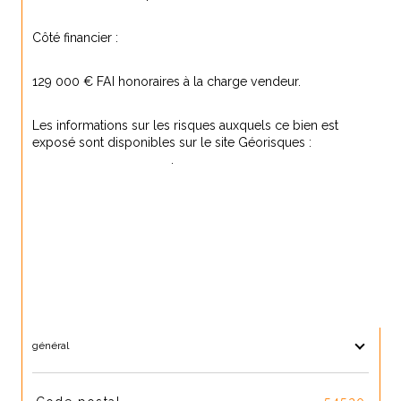
Côté financier :
129 000 € FAI honoraires à la charge vendeur.
Les informations sur les risques auxquels ce bien est 
exposé sont disponibles sur le site Géorisques : 
www.georisques.gouv.fr
.
général
TRAD_SIROCCO_Caracteristique
Valeurs