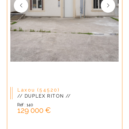
Laxou (54520)
// DUPLEX RITON //
Réf : 140
129 000 €