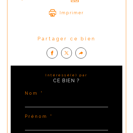
Imprimer
Partager ce bien
Intéressé(e) par
CE BIEN ?
Nom *
Prénom *