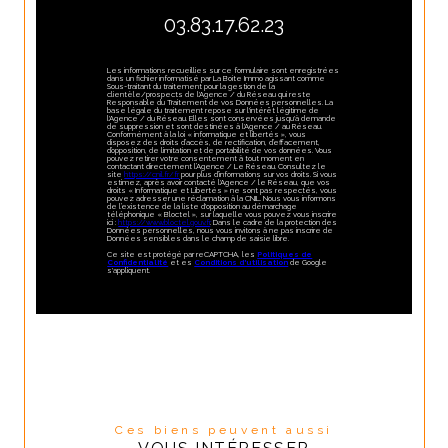
03.83.17.62.23
Les informations recueillies sur ce formulaire sont enregistrées
dans un fichier informatisé par La Boite Immo agissant comme
Sous-traitant du traitement pour la gestion de la
clientèle/prospects de l'Agence / du Réseau qui reste
Responsable du Traitement de vos Données personnelles. La
base légale du traitement repose sur l'intérêt légitime de
l'Agence / du Réseau. Elles sont conservées jusqu'à demande
de suppression et sont destinées à l'Agence / au Réseau.
Conformément à la loi « informatique et libertés », vous
disposez des droits d’accès, de rectification, d’effacement,
d’opposition, de limitation et de portabilité de vos données. Vous
pouvez retirer votre consentement à tout moment en
contactant directement l’Agence / Le Réseau. Consultez le
site
https://cnil.fr/fr
pour plus d’informations sur vos droits. Si vous
estimez, après avoir contacté l'Agence / le Réseau, que vos
droits « Informatique et Libertés » ne sont pas respectés, vous
pouvez adresser une réclamation à la CNIL. Nous vous informons
de l’existence de la liste d'opposition au démarchage
téléphonique « Bloctel », sur laquelle vous pouvez vous inscrire
ici :
https://www.bloctel.gouv.fr
. Dans le cadre de la protection des
Données personnelles, nous vous invitons à ne pas inscrire de
Données sensibles dans le champ de saisie libre.
Ce site est protégé par reCAPTCHA, les
Politiques de
Confidentialité
et es
Conditions d'utilisation
de Google
s'appliquent.
Ces biens peuvent aussi