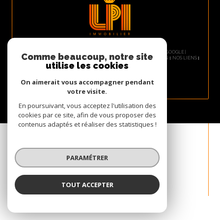
© 2026 | TOUS DROITS RÉSERVÉS | TRADUCTION POWERED BY GOOGLE |
Comme beaucoup, notre site
PLAN DU SITE
NOS HONORAIRES
MENTIONS LÉGALES
ADMIN
NOS LIENS
utilise les cookies
POLITIQUE RGPD
COOKIES
On aimerait vous accompagner pendant
votre visite.
En poursuivant, vous acceptez l'utilisation des
cookies par ce site, afin de vous proposer des
contenus adaptés et réaliser des statistiques !
PARAMÉTRER
TOUT ACCEPTER