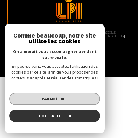
© 2026 | TOUS DROITS RÉSERVÉS | TRADUCTION POWERED BY GOOGLE |
Comme beaucoup, notre site
PLAN DU SITE
NOS HONORAIRES
MENTIONS LÉGALES
ADMIN
NOS LIENS
utilise les cookies
POLITIQUE RGPD
COOKIES
On aimerait vous accompagner pendant
votre visite.
En poursuivant, vous acceptez l'utilisation des
cookies par ce site, afin de vous proposer des
contenus adaptés et réaliser des statistiques !
PARAMÉTRER
TOUT ACCEPTER