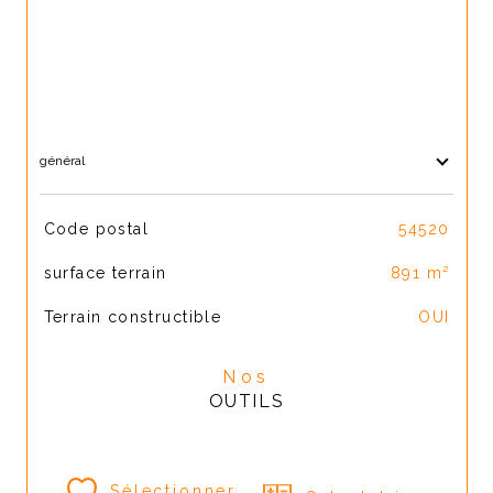
général
TRAD_SIROCCO_Caracteristique
Valeurs
Code postal
54520
surface terrain
891 m²
Terrain constructible
OUI
Nos
OUTILS
Sélectionner