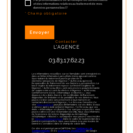
et des informations relatives au traitement de mes
données personnelles (*)*
* Champ obligatoire
Envoyer
contacter
L'AGENCE
03.83.17.62.23
Les informations recueillies sur ce formulaire sont enregistrées
dans un fichier informatisé par La Boite Immo agissant comme
Sous-traitant du traitement pour la gestion de la
clientèle/prospects de l'Agence / du Réseau qui reste
Responsable du Traitement de vos Données personnelles. La
base légale du traitement repose sur l'intérêt légitime de
l'Agence / du Réseau. Elles sont conservées jusqu'à demande
de suppression et sont destinées à l'Agence / au Réseau.
Conformément à la loi « informatique et libertés », vous
disposez des droits d’accès, de rectification, d’effacement,
d’opposition, de limitation et de portabilité de vos données. Vous
pouvez retirer votre consentement à tout moment en
contactant directement l’Agence / Le Réseau. Consultez le
site
https://cnil.fr/fr
pour plus d’informations sur vos droits. Si vous
estimez, après avoir contacté l'Agence / le Réseau, que vos
droits « Informatique et Libertés » ne sont pas respectés, vous
pouvez adresser une réclamation à la CNIL. Nous vous informons
de l’existence de la liste d'opposition au démarchage
téléphonique « Bloctel », sur laquelle vous pouvez vous inscrire
ici :
https://www.bloctel.gouv.fr
. Dans le cadre de la protection des
Données personnelles, nous vous invitons à ne pas inscrire de
Données sensibles dans le champ de saisie libre.
Ce site est protégé par reCAPTCHA, les
Politiques de
Confidentialité
et es
Conditions d'utilisation
de Google