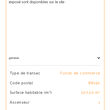
exposé sont disponibles sur le site :
www.georisques.gouv.fr
général
TRAD_SIROCCO_Caracteristique
Valeurs
Type de transac
Fonds de commerce
Code postal
88190
Surface habitable (m²)
207,20 m²
Ascenseur
1