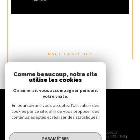
s'appliquent.
Nous suivre sur
Comme beaucoup, notre site
utilise les cookies
On aimerait vous accompagner pendant
votre visite.
En poursuivant, vous acceptez l'utilisation des
cookies par ce site, afin de vous proposer des
contenus adaptés et réaliser des statistiques !
© 2026 | TOUS DROITS RÉSERVÉS | TRADUCTION POWERED BY GOOGLE |
PLAN DU SITE
NOS HONORAIRES
MENTIONS LÉGALES
ADMIN
NOS LIENS
PARAMÉTRER